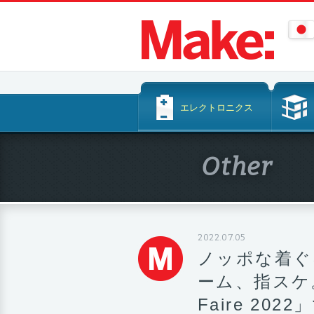
コ
エレクトロニクス
ン
テ
ン
Other
ツ
へ
ス
キ
ッ
2022.07.05
プ
ノッポな着ぐ
ーム、指スケ。「S
Faire 20