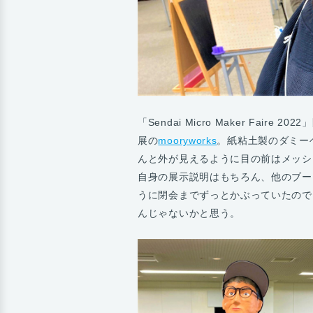
「Sendai Micro Maker Fa
展の
mooryworks
。紙粘土製のダミー
んと外が見えるように目の前はメッシ
自身の展示説明はもちろん、他のブー
うに閉会までずっとかぶっていたので
んじゃないかと思う。