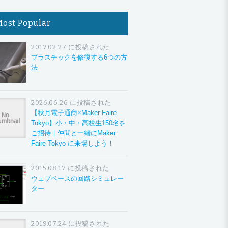
Most Popular
2017.02.27 に投稿された
プラスチックを修復する6つの方
法
2026.06.26 に投稿された
【秋月電子通商×Maker Faire
Tokyo】小・中・高校生150名を
ご招待｜仲間と一緒にMaker
Faire Tokyo に来場しよう！
2015.08.17 に投稿された
ウェブベースの回路シミュレー
ター
2019.07.24 に投稿された