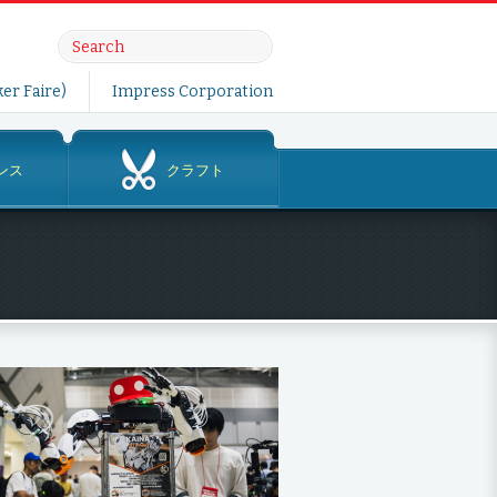
er Faire)
Impress Corporation
ンス
クラフト