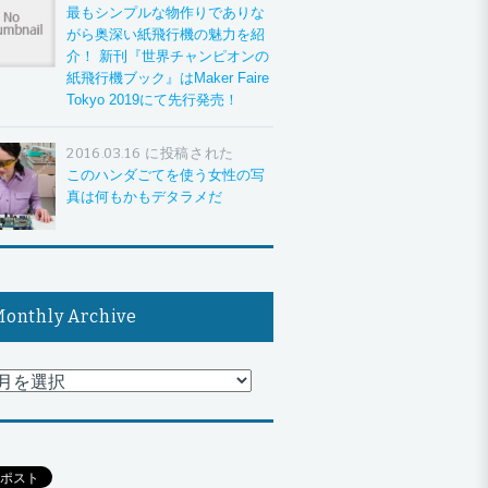
最もシンプルな物作りでありな
がら奥深い紙飛行機の魅力を紹
介！ 新刊『世界チャンピオンの
紙飛行機ブック』はMaker Faire
Tokyo 2019にて先行発売！
2016.03.16 に投稿された
このハンダごてを使う女性の写
真は何もかもデタラメだ
onthly Archive