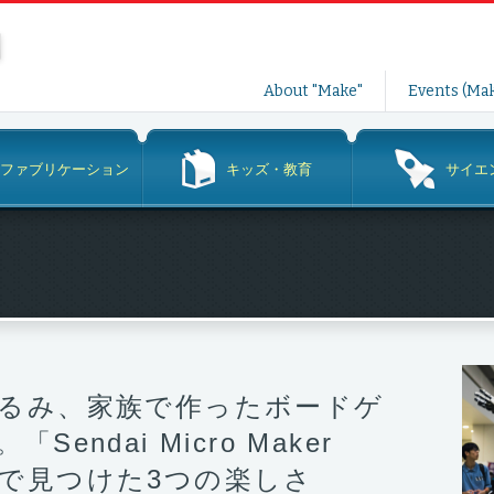
コ
About "Make"
Events (Mak
ン
テ
ン
ファブリケーション
キッズ・教育
サイエ
ツ
へ
ス
キ
ッ
プ
るみ、家族で作ったボードゲ
endai Micro Maker
22」で見つけた3つの楽しさ