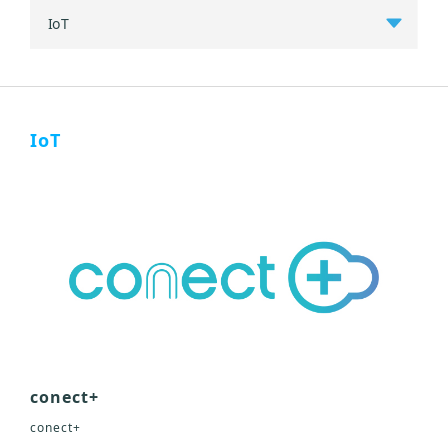
IoT
conect+
conect+