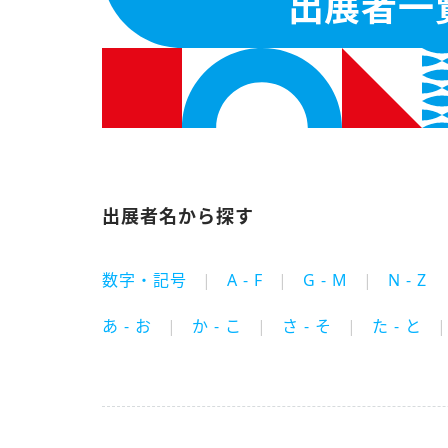
出展者一
出展者名から探す
数字・記号
A - F
G - M
N - Z
あ - お
か - こ
さ - そ
た - と