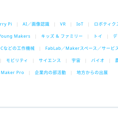
rry Pi
AI／画像認識
VR
IoT
ロボティク
Young Makers
キッズ & ファミリー
トイ
デ
NCなどの工作機械
FabLab／Makerスペース／サービ
モビリティ
サイエンス
宇宙
バイオ
Maker Pro
企業内の部活動
地方からの出展