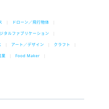
ス
ドローン／飛行物体
ジタルファブリケーション
ス
アート／デザイン
クラフト
農業
Food Maker