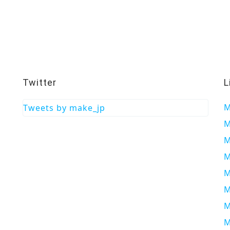
Twitter
L
M
Tweets by make_jp
M
M
M
M
M
M
M