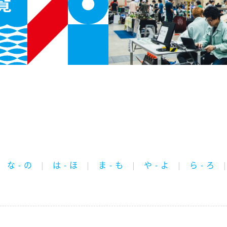
覧
な - の
は - ほ
ま - も
や - よ
ら - ろ