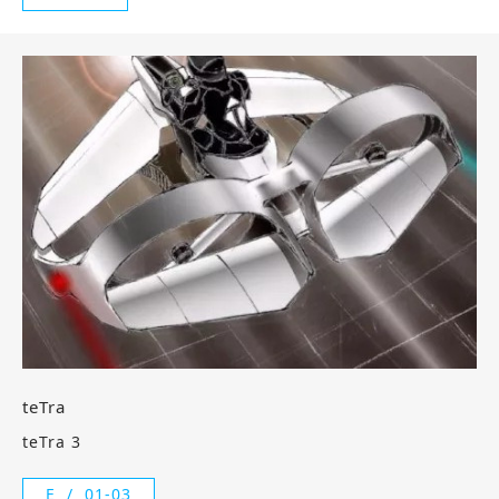
teTra
teTra 3
E
01-03