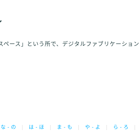
ル
bスペース」という所で、デジタルファブリケーショ
な - の
は - ほ
ま - も
や - よ
ら - ろ