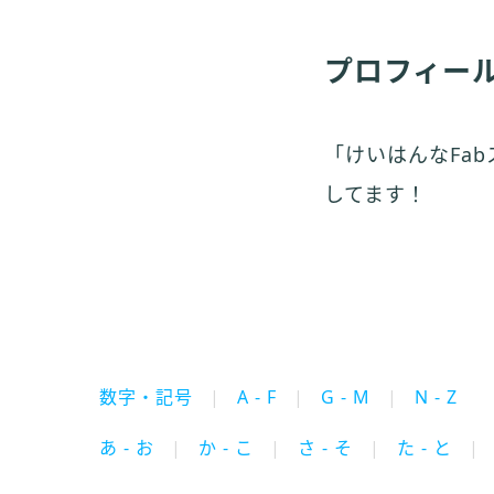
プロフィー
「けいはんなFa
してます！
数字・記号
A - F
G - M
N - Z
あ - お
か - こ
さ - そ
た - と