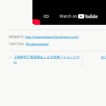
WEBSITE:
http://nukemeband.bandcamp.com/
TWITTER:
@nukemeband
【体験型】臨場感あふるる戦車バトルシステ
ね
ム