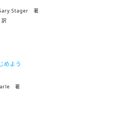
、Gary Stager 著
 訳
はじめよう
Carle 著