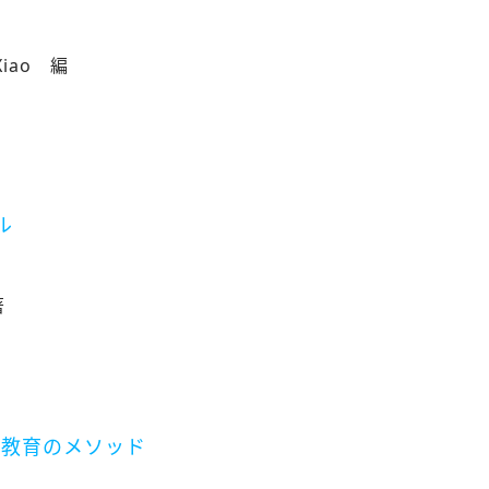
 Xiao 編
ル
著
い教育のメソッド