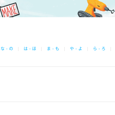
な - の
は - ほ
ま - も
や - よ
ら - ろ