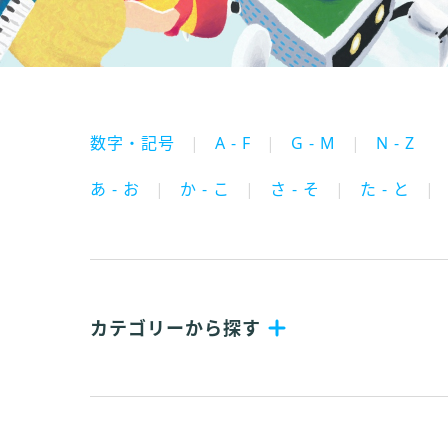
数字・記号
A - F
G - M
N - Z
あ - お
か - こ
さ - そ
た - と
カテゴリーから探す