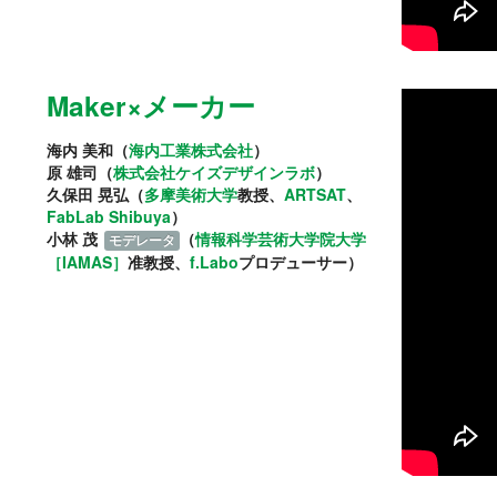
Maker×メーカー
海内 美和（
海内工業株式会社
）
原 雄司（
株式会社ケイズデザインラボ
）
久保田 晃弘（
多摩美術大学
教授、
ARTSAT
、
FabLab Shibuya
）
小林 茂
（
情報科学芸術大学院大学
モデレータ
［IAMAS］
准教授、
f.Labo
プロデューサー）