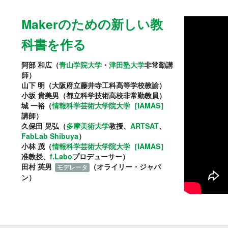
Makerのための新しい教
科書を作る
阿部 和広（
青山学院大学
・
津田塾大学
非常勤講
師）
山下 明（大阪府立藤井寺工科高等学校教諭）
小坂 貴美男（都立科学技術高校非常勤教員）
城 一裕（
情報科学芸術大学院大学［IAMAS］
講師）
久保田 晃弘（
多摩美術大学
教授、
ARTSAT
、
FabLab Shibuya
）
小林 茂（
情報科学芸術大学院大学［IAMAS］
准教授、
f.Labo
プロデューサー）
田村 英男
（オライリー・ジャパ
モデレータ
ン）