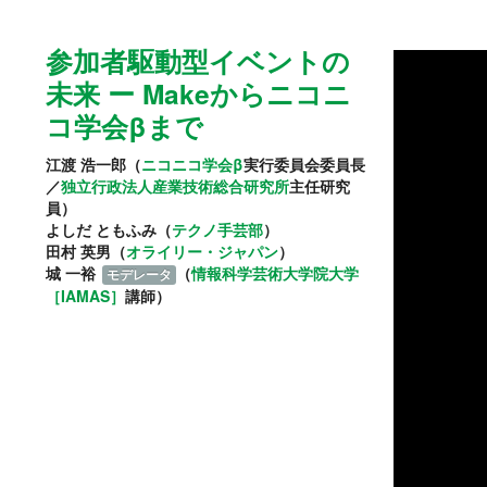
参加者駆動型イベントの
未来 ー Makeからニコニ
コ学会βまで
江渡 浩一郎（
ニコニコ学会β
実行委員会委員長
／
独立行政法人産業技術総合研究所
主任研究
員）
よしだ ともふみ（
テクノ手芸部
）
田村 英男（
オライリー・ジャパン
）
城 一裕
（
情報科学芸術大学院大学
モデレータ
［IAMAS］
講師）