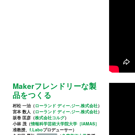
Makerフレンドリーな製
品をつくる
村松 一治（
ローランド ディー.ジー.株式会社
）
宮本 数人（
ローランド ディー.ジー.株式会社
）
坂巻 匡彦（
株式会社コルグ
）
小林 茂（
情報科学芸術大学院大学［IAMAS］
准教授、
f.Labo
プロデューサー）