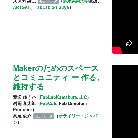
久保田 晃弘
（
多摩美術大学
教授、
モデレータ
ARTSAT
、
FabLab Shibuya
）
Makerのためのスペース
とコミュニティ ー 作る、
維持する
渡辺 ゆうか（
FabLabKamakura,LLC
）
岩岡 孝太郎（
FabCafe
Fab Director /
Producer）
高尾 俊介
（
オライリー・ジャパ
モデレータ
ン
）