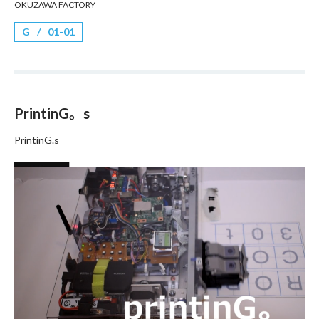
OKUZAWA FACTORY
G
01-01
PrintinG。s
PrintinG.s