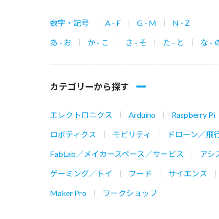
数字・記号
A - F
G - M
N - Z
あ - お
か - こ
さ - そ
た - と
な - 
カテゴリーから探す
エレクトロニクス
Arduino
Raspberry Pi
ロボティクス
モビリティ
ドローン／飛
FabLab／メイカースペース／サービス
アシ
ゲーミング／トイ
フード
サイエンス
Maker Pro
ワークショップ