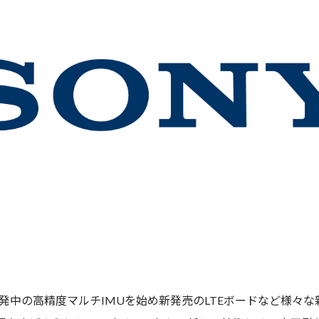
、現在開発中の高精度マルチIMUを始め新発売のLTEボードなど様々