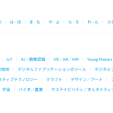
の
は - ほ
ま - も
や - よ
ら - ろ
わ - ん
ス
IoT
AI／画像認識
VR／AR／MR
Young Makers
行物体
デジタルファブリケーションのツール
デジタル
スティブテクノロジー
クラフト
デザイン／アート
宇宙
バイオ／農業
サステナビリティ／オルタナティ