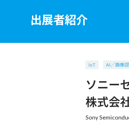
出展者紹介
IoT
AI／画像
ソニー
株式会
Sony Semiconduc