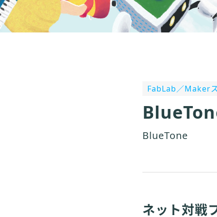
FabLab／Mak
BlueTon
BlueTone
ネット対戦