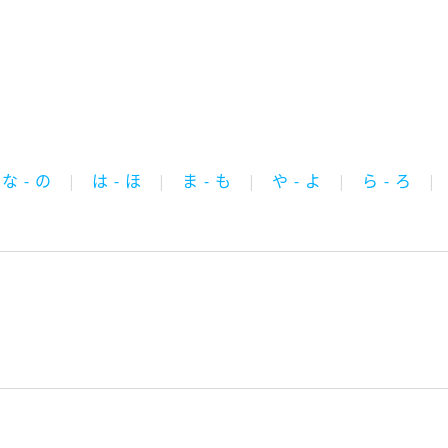
な - の
は - ほ
ま - も
や - よ
ら - ろ