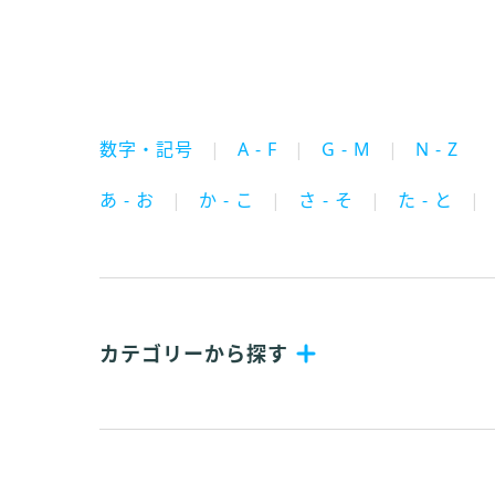
数字・記号
A - F
G - M
N - Z
あ - お
か - こ
さ - そ
た - と
カテゴリーから探す