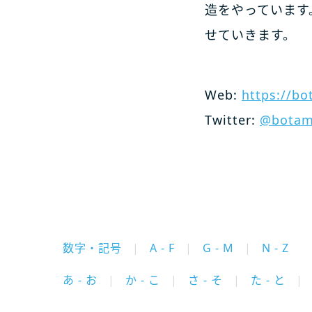
造をやっています
せていきます。
Web:
https://bo
Twitter:
@botam
数字・記号
A - F
G - M
N - Z
あ - お
か - こ
さ - そ
た - と