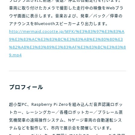
車両に取り付けたカメラで撮影した走行中の映像をWebブラ
ウザ画面に表示します。音楽および、発車／バック／停車の
アナウンスをBluetoothスピーカーより出力します。
http://mermaid.cocotte.jp/MFK/%E3%83%97%E3%83%A
9%E3%83%AC%E3%83%BC%E3%83%AB%E3%80%80%E3
%82%A8%E3%83%89%E3%83%AF%E3%83%BC%E3%83%8
9.mp4
プロフィール
超小型PC、Raspberry Pi Zeroを組み込んだ音声認識ロボッ
トカー、レーシングカー／各種ロボットカー／プラレール蒸
気機関車の遠隔操作システム、Nゲージ車両の自動運転シス
テムなどを製作して、市内で展示会を開催しています。