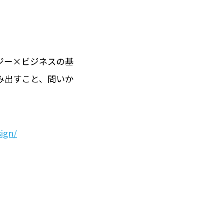
ジー×ビジネスの基
み出すこと、問いか
ign/