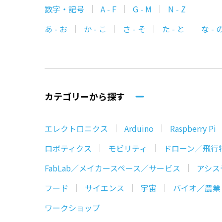
数字・記号
A - F
G - M
N - Z
あ - お
か - こ
さ - そ
た - と
な - 
カテゴリーから探す
エレクトロニクス
Arduino
Raspberry Pi
ロボティクス
モビリティ
ドローン／飛行
FabLab／メイカースペース／サービス
アシス
フード
サイエンス
宇宙
バイオ／農業
ワークショップ