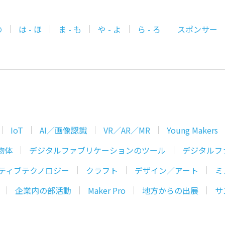
の
は - ほ
ま - も
や - よ
ら - ろ
スポンサー
IoT
AI／画像認識
VR／AR／MR
Young Makers
物体
デジタルファブリケーションのツール
デジタルフ
ティブテクノロジー
クラフト
デザイン／アート
ミ
企業内の部活動
Maker Pro
地方からの出展
サ