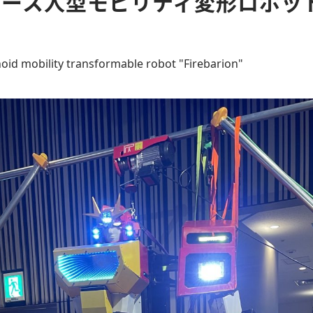
ソース人型モビリティ変形ロボッ
」
id mobility transformable robot "Firebarion"