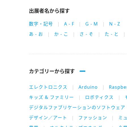
出展者名から探す
数字・記号
A - F
G - M
N - Z
あ - お
か - こ
さ - そ
た - と
カテゴリーから探す
エレクトロニクス
Arduino
Raspber
キッズ & ファミリー
ロボティクス
デジタルファブリケーションのソフトウェア
デザイン／アート
ファッション
ミ