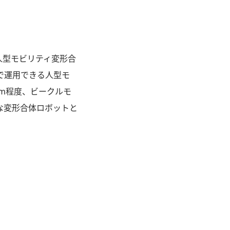
人型モビリティ変形合
で運用できる人型モ
5m程度、ビークルモ
な変形合体ロボットと