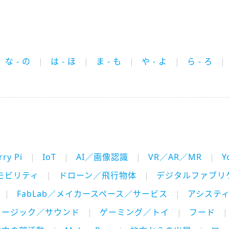
な - の
は - ほ
ま - も
や - よ
ら - ろ
ry Pi
IoT
AI／画像認識
VR／AR／MR
Y
モビリティ
ドローン／飛行物体
デジタルファブリ
FabLab／メイカースペース／サービス
アシステ
ュージック／サウンド
ゲーミング／トイ
フード