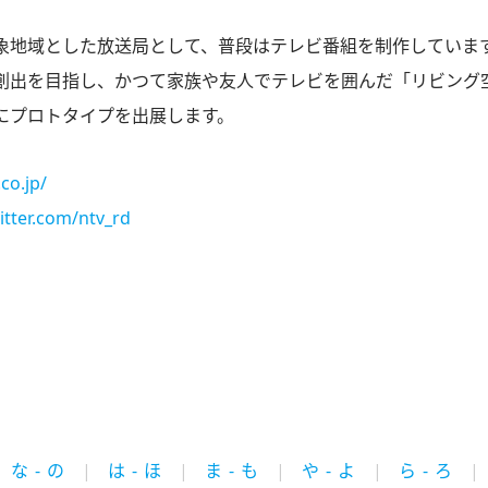
象地域とした放送局として、普段はテレビ番組を制作していま
創出を目指し、かつて家族や友人でテレビを囲んだ「リビング
にプロトタイプを出展します。
.co.jp/
itter.com/ntv_rd
な - の
は - ほ
ま - も
や - よ
ら - ろ