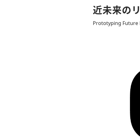
近未来の
Prototyping Future L