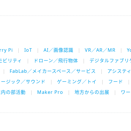
ry Pi
IoT
AI／画像認識
VR／AR／MR
Y
モビリティ
ドローン／飛行物体
デジタルファブリ
FabLab／メイカースペース／サービス
アシステ
ュージック／サウンド
ゲーミング／トイ
フード
業内の部活動
Maker Pro
地方からの出展
ワー