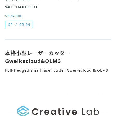
VALUE PRODUCT LLC.
SPONSOR
SP
05-04
本格小型レーザーカッター
Gweikecloud&OLM3
Full-fledged small laser cutter Gweikecloud & OLM3