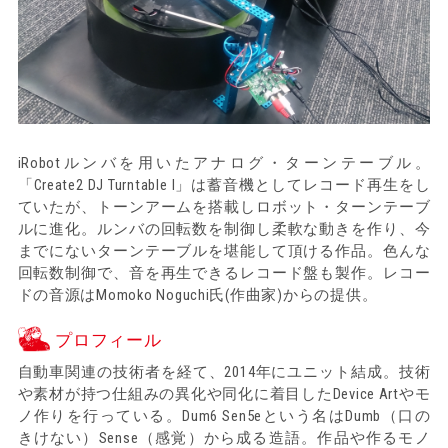
iRobotルンバを用いたアナログ・ターンテーブル。
「Create2 DJ Turntable I」は蓄音機としてレコード再生をし
ていたが、トーンアームを搭載しロボット・ターンテーブ
ルに進化。ルンバの回転数を制御し柔軟な動きを作り、今
までにないターンテーブルを堪能して頂ける作品。色んな
回転数制御で、音を再生できるレコード盤も製作。レコー
ドの音源はMomoko Noguchi氏(作曲家)からの提供。
プロフィール
自動車関連の技術者を経て、2014年にユニット結成。技術
や素材が持つ仕組みの異化や同化に着目したDevice Artやモ
ノ作りを行っている。Dum6 Sen5eという名はDumb（口の
きけない）Sense（感覚）から成る造語。作品や作るモノ