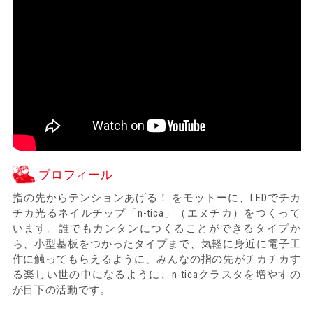
プロフィール
指の先からテンションあげる！ をモットーに、LEDでチカ
チカ光るネイルチップ「n-tica」（エヌチカ）をつくって
います。誰でもカンタンにつくることができるタイプか
ら、小型基板をつかったタイプまで、気軽に身近に電子工
作に触ってもらえるように、みんなの指の先がチカチカす
る楽しい世の中になるように、n-ticaクラスタを増やすの
が目下の活動です。