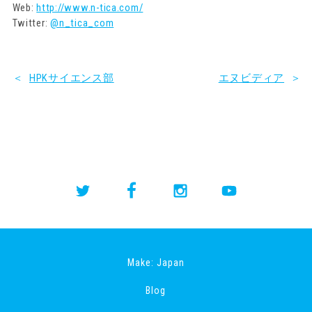
Web:
http://www.n-tica.com/
Twitter:
@n_tica_com
＜
HPKサイエンス部
エヌビディア
＞
Make: Japan
Blog