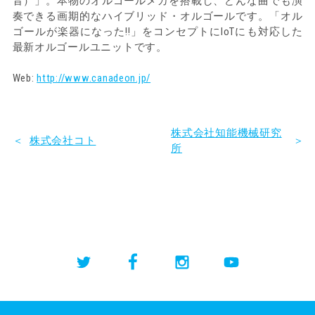
音）」。本物のオルゴールメカを搭載し、どんな曲でも演
奏できる画期的なハイブリッド・オルゴールです。「オル
ゴールが楽器になった!!」をコンセプトにIoTにも対応した
最新オルゴールユニットです。
Web:
http://www.canadeon.jp/
株式会社知能機械研究
＞
＜
株式会社コト
所