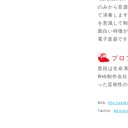
のみから音
て演奏しま
を意識して
面白い特徴
電子楽器です
プロ
普段は生命系
Web制作会
った芸術性の
Web:
http://ukok
Twitter:
@harmo