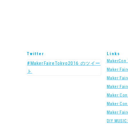
Twitter
Links
MakerCon 
#MakerFaireTokyo2016 のツイー
Maker Fai
ト
Maker Fai
Maker Fai
Maker Con
Maker Con
Maker Fai
DIY MUSIC