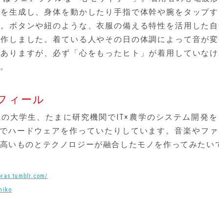
源を生成し、身体を動かしたり手指で体幹や腕をタップす
す。ボタンや紐のような、衣服の備える特性を活用した自
制作しました。着ている人やその日の体調によって音が変
がありますが、必ず「心をもったヒト」が着用していなけ
。
フィール
の大学生、たまに研究機関でIT×農学のシステム開発
社でハードウェアを作っていたりしています。音楽やフ
高いものとテクノロジーが融合したモノを作ってみたい
oras.tumblr.com/
niko