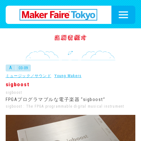
A
03-09
ミュージック／サウンド
Young Makers
sigboost
sigboost
FPGAプログラマブルな電子楽器 “sigboost”
sigboost : The FPGA programmable digital musical instrument