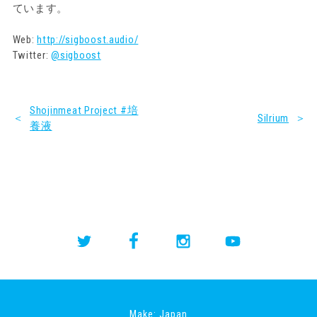
ています。
Web:
http://sigboost.audio/
Twitter:
@sigboost
Shojinmeat Project #培
＜
Silrium
＞
養液
Make: Japan