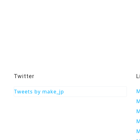
Twitter
L
M
Tweets by make_jp
M
M
M
M