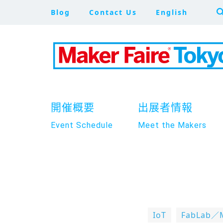
Blog
Contact Us
English
開催概要
出展者情報
Event Schedule
Meet the Makers
IoT
FabLab