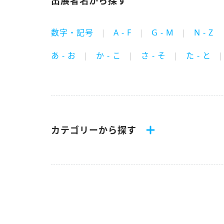
出展者名から探す
数字・記号
A - F
G - M
N - Z
あ - お
か - こ
さ - そ
た - と
カテゴリーから探す