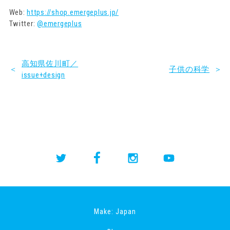
Web:
https://shop.emergeplus.jp/
Twitter:
@emergeplus
高知県佐川町／
＜
子供の科学
＞
issue+design
Make: Japan