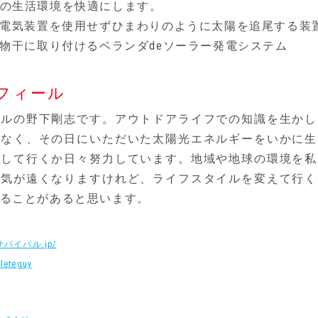
の生活環境を快適にします。
の電気装置を使用せずひまわりのように太陽を追尾する装
、物干に取り付けるベランダdeソーラー発電システム
フィール
バルの野下剛志です。アウトドアライフでの知識を生かし
はなく、その日にいただいた太陽光エネルギーをいかに生
映して行くか日々努力しています。地域や地球の環境を私
は気が遠くなりますけれど、ライフスタイルを変えて行く
ることがあると思います。
チサバイバル.jp/
hleteguy