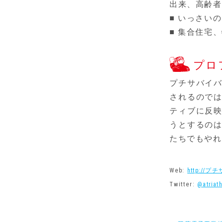
出来、高齢者
■ いっさい
■ 集合住宅
プロ
プチサバイ
されるので
ティブに反
うとするの
たちでもやれ
Web:
http://プ
Twitter:
@atriat