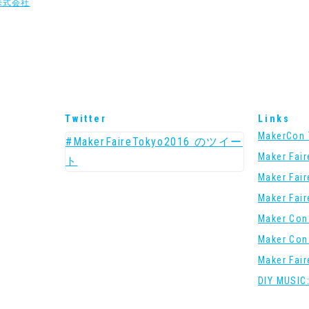
株式会社
Twitter
Links
MakerCon 
#MakerFaireTokyo2016 のツイー
Maker Fai
ト
Maker Fai
Maker Fai
Maker Con
Maker Con
Maker Fai
DIY MUSIC