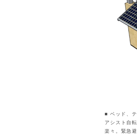
■ ベッド、
アシスト自
楽々。緊急