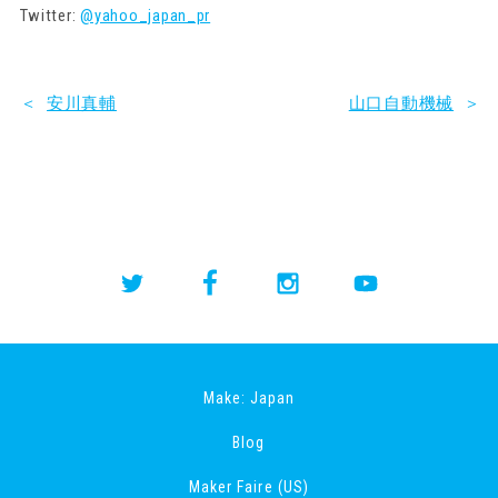
Twitter:
@yahoo_japan_pr
＜
安川真輔
山口自動機械
＞
Make: Japan
Blog
Maker Faire (US)