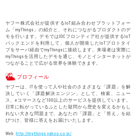
ヤフー株式会社が提供するIoT組み合わせプラットフォー
ム「myThings」の紹介と、それにつながるプロダクトのデ
モを行います。デモではIDCフロンティア社が提供するIoT
バックエンドを利用して、個人が開発したIoTプロトタイ
プをサーバ経由でmyThingsに接続します。来場者は実際に
myThingsを活用したデモを通じ、モノとインターネットが
つながることで広がる世界を体験できます。
プロフィール
ヤフーは、ITを使って人や社会のさまざまな「課題」を解
決していく「課題解決エンジン」として、検索、ニュー
ス、eコマースなど100以上のサービスを提供しています。
日常に転がっているふとした疑問から歴史を変えるかもし
れない大きな問題まで、あなたの「課題」と「答え」を結
びつけ、皆様に答えをお届けいたします。
Web:
http://mythings.yahoo.co.jp/