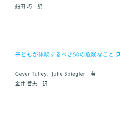
船田 巧 訳
子どもが体験するべき50の危険なこと
Gever Tulley、Julie Spiegler 著
金井 哲夫 訳