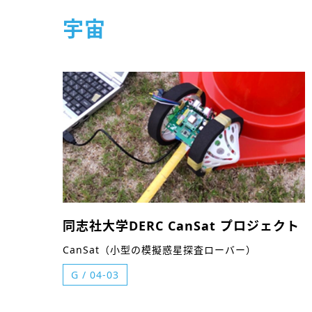
宇宙
同志社大学DERC CanSat プロジェクト
CanSat（小型の模擬惑星探査ローバー）
G
/
04-03