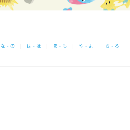
な - の
は - ほ
ま - も
や - よ
ら - ろ