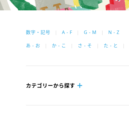
数字・記号
A - F
G - M
N - Z
あ - お
か - こ
さ - そ
た - と
カテゴリーから探す