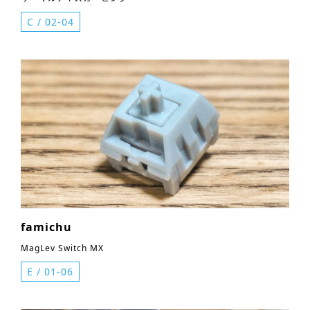
C
/
02-04
famichu
MagLev Switch MX
E
/
01-06