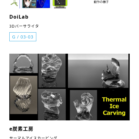
DoiLab
3Dバーサライタ
G
/
03-03
e炭素工房
サーマルアイスカービング