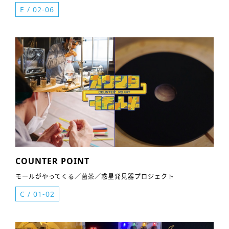
E
/
02-06
COUNTER POINT
モールがやってくる／菌茶／惑星発見器プロジェクト
C
/
01-02