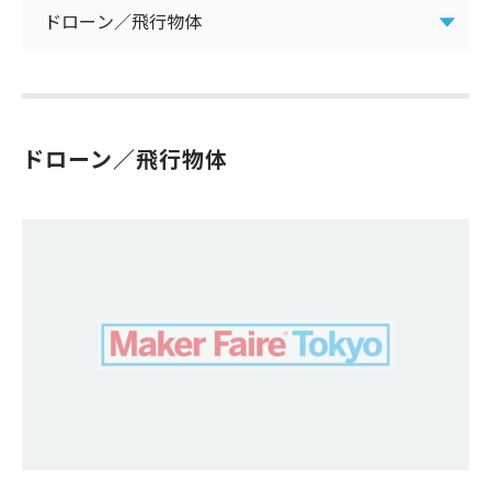
ドローン／⾶⾏物体