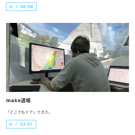
G
06-08
make道場
「どこでもドア」できた。
A
03-01