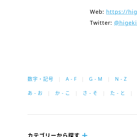
Web:
https://hi
Twitter:
@higeki
数字・記号
A - F
G - M
N - Z
あ - お
か - こ
さ - そ
た - と
カテゴリーから探す