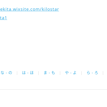
gekita.wixsite.com/kilostar
ta1
な - の
は - ほ
ま - も
や - よ
ら - ろ