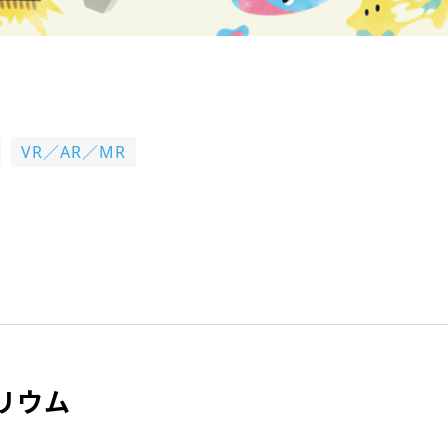
VR／AR／MR
リウム