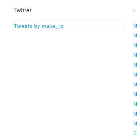
Twitter
L
M
Tweets by make_jp
M
M
M
M
M
M
M
M
M
M
D