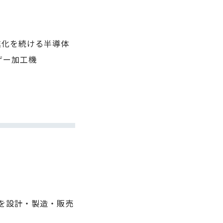
ト&進化を続ける半導体
ザー加工機
を設計・製造・販売