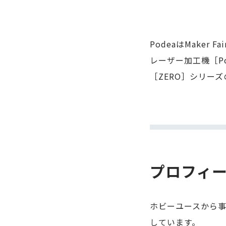
PodeaはMaker
レーザー加工機［P
［ZERO］シリー
プロフィ
ホビーユースから
しています。