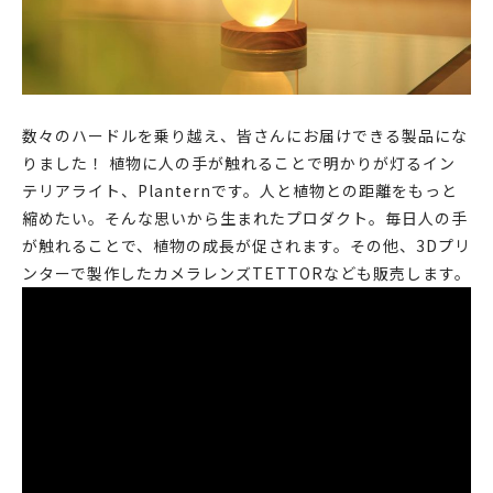
数々のハードルを乗り越え、皆さんにお届けできる製品にな
りました！ 植物に人の手が触れることで明かりが灯るイン
テリアライト、Planternです。人と植物との距離をもっと
縮めたい。そんな思いから生まれたプロダクト。毎日人の手
が触れることで、植物の成長が促されます。その他、3Dプリ
ンターで製作したカメラレンズTETTORなども販売します。