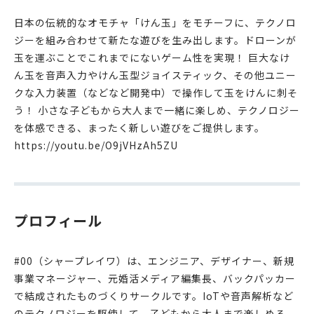
日本の伝統的なオモチャ「けん玉」をモチーフに、テクノロ
ジーを組み合わせて新たな遊びを生み出します。ドローンが
玉を運ぶことでこれまでにないゲーム性を実現！ 巨大なけ
ん玉を音声入力やけん玉型ジョイスティック、その他ユニー
クな入力装置（などなど開発中）で操作して玉をけんに刺そ
う！ 小さな子どもから大人まで一緒に楽しめ、テクノロジー
を体感できる、まったく新しい遊びをご提供します。
https://youtu.be/O9jVHzAh5ZU
プロフィール
#00（シャープレイワ）は、エンジニア、デザイナー、新規
事業マネージャー、元婚活メディア編集長、バックパッカー
で結成されたものづくりサークルです。IoTや音声解析など
のテクノロジーを駆使して、子どもから大人まで楽しめる、