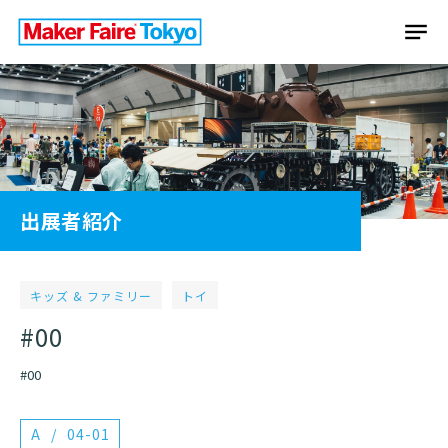
出展者紹介
キッズ & ファミリー
トイ
#00
#00
A
04-01