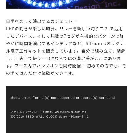
日常を楽しく演出するガジェット －
LEDの動きが楽しい時計、リレーを新しい切り口？ で活用
したデバイス、そして無数の7セグが有機的なパターンで鮮
やかに時間を演出するインテリアなど、Silriumはオリジナ
ル電子工作キットを販売しています。自分で組み立て、装飾
し、工夫して使う… DIYならではの満足感がここにありま
す。ブース内でハンズオンも同時開催！ 初めての方でも、そ
の場ではんだ付け体験ができます。
動
画
Media error: Format(s) not supported or source(s) not found
プ
レ
ファイルをダウンロード: http://www.silrium.com/md-
552/2019_7SEG_WALL_CLOCK_demo_480.mp4?_=1
ー
ヤ