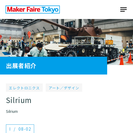
出展者紹介
エレクトロニクス
アート／デザイン
Silrium
Silrium
I
08-02