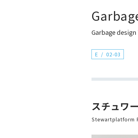
Garbag
Garbage design
E
02-03
スチュワ
Stewartplatform 