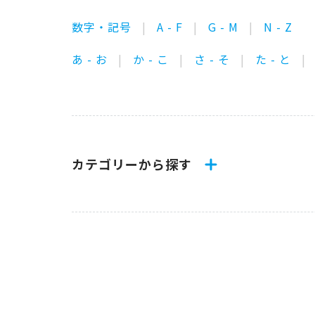
数字・記号
A - F
G - M
N - Z
あ - お
か - こ
さ - そ
た - と
カテゴリーから探す