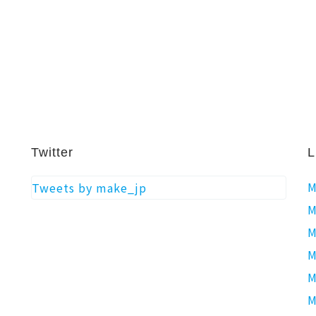
Twitter
L
M
Tweets by make_jp
M
M
M
M
M