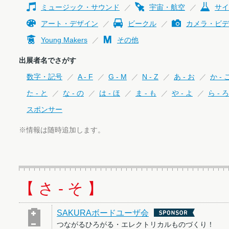
ミュージック・サウンド
宇宙・航空
サイ
アート・デザイン
ビークル
カメラ・ビデ
Young Makers
その他
出展者名でさがす
数字・記号
A - F
G - M
N - Z
あ - お
か - 
た - と
な - の
は - ほ
ま - も
や - よ
ら - ろ
スポンサー
※情報は随時追加します。
【 さ - そ 】
SAKURAボードユーザ会
つながるひろがる・エレクトリカルものづくり！