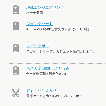
地蔵エンジニアリング
バナナ天国
ジャンクヤード
Arduinoで制御する蛍光表示管（VFD）時計
スゴイラボ！
スゴイ・シリーズ、ガジェット新作出します。
ススガ全自動P / ぶどう茶
全自動研究所 / 残念Project
すずえりとえみり
電導ケーキと食べられるブレッドボード