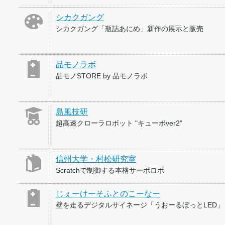
シカクガング
シカクガング「瓶詰あにめ」新作の展示と販売
品モノラボ
品モノSTORE by 品モノラボ
島風技研
超高速クローラロボット "キューボver2"
信州大学・村松研究室
Scratchで制御する本格サーボロボ
じぇーけーそふとのこーなー
壁を走るデジタルサイネージ「うおーるぼっとLED」