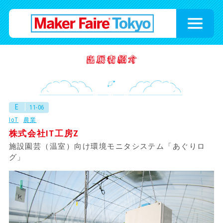
E
11-06
IoT
農業
株式会社IT工房Z
施設園芸（温室）向け環境モニタシステム「あぐりロ
グ」