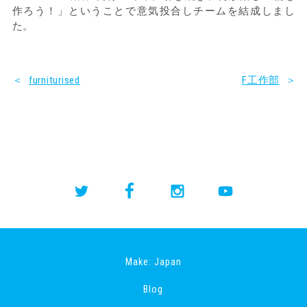
作ろう！」ということで意気投合しチームを結成しまし
た。
＜
furniturised
F工作部
＞
Make: Japan
Blog