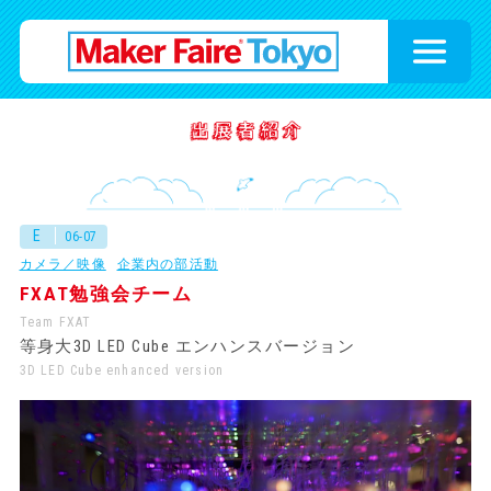
E
06-07
カメラ／映像
企業内の部活動
FXAT勉強会チーム
Team FXAT
等身大3D LED Cube エンハンスバージョン
3D LED Cube enhanced version