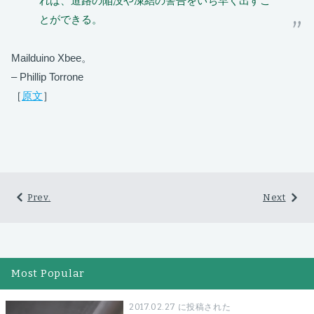
れば、道路の陥没や凍結の警告をいち早く出すこ
とができる。
Mailduino Xbee。
– Phillip Torrone
［
原文
］
Prev.
Next
Most Popular
2017.02.27 に投稿された