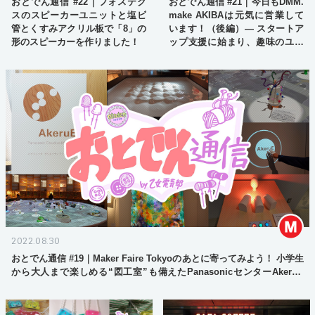
おとでん通信 #22｜フォステク
おとでん通信 #21｜今日もDMM.
スのスピーカーユニットと塩ビ
make AKIBAは元気に営業して
管とくすみアクリル板で「8」の
います！（後編）— スタートア
形のスピーカーを作りました！
ップ支援に始まり、趣味のユー
ザーまで変化・拡大するユーザ
ー層と今後の展開
2022.08.30
おとでん通信 #19｜Maker Faire Tokyoのあとに寄ってみよう！ 小学生
から大人まで楽しめる“図工室”も備えたPanasonicセンターAkeruE
（アケルエ）