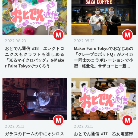
2022.08.23
2022.05.23
おとでん通信 #18｜エレクトロ
Maker Faire Tokyoでおなじみの
ニクスもクラフトも楽しめる
「クレープロボットQ」がメイカ
「光るマイクロバッグ」をMake
ー同士のコラボレーションで小
r Faire Tokyoでつくろう
型・軽量化。サザコーヒー新橋S
L店で稼働中！
2022.05.11
2022.03.15
ガラスのドームの中にオシロス
おとでん通信 #17｜乙女電芸部