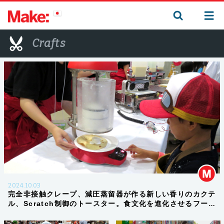
Crafts
2024.10.03
完全非接触クレープ、減圧蒸留器が作る新しい香りのカクテ
ル、Scratch制御のトースター。食文化を進化させるフード
メイカー ―Maker Faire Tokyo 2024 会場レポート #4