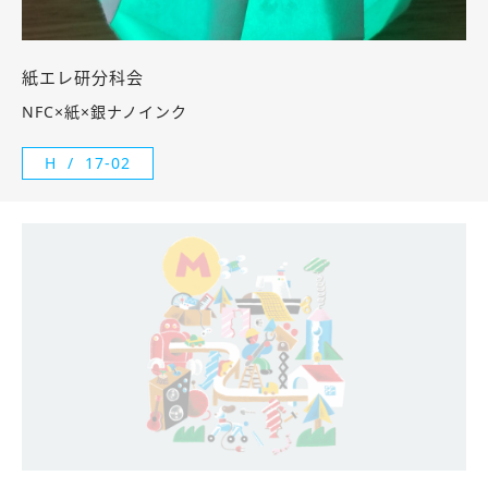
紙エレ研分科会
NFC×紙×銀ナノインク
H
17-02