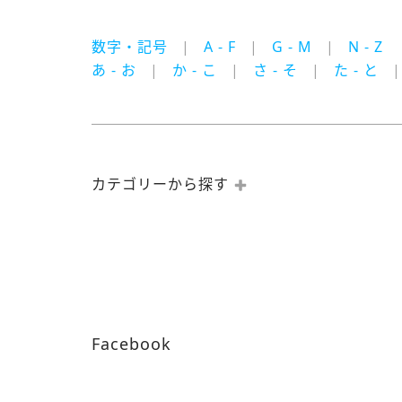
数字・記号
A - F
G - M
N - Z
あ - お
か - こ
さ - そ
た - と
カテゴリーから探す
Facebook