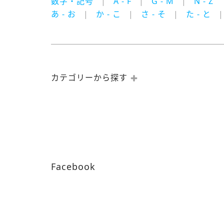
数字・記号
A - F
G - M
N - Z
あ - お
か - こ
さ - そ
た - と
カテゴリーから探す
Facebook