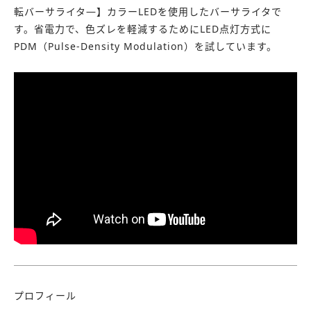
転バーサライタ―】カラーLEDを使用したバーサライタで
す。省電力で、色ズレを軽減するためにLED点灯方式に
PDM（Pulse-Density Modulation）を試しています。
プロフィール