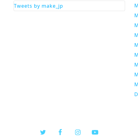
M
Tweets by make_jp
M
M
M
M
M
M
M
M
D