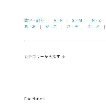
数字・記号
A - F
G - M
N - Z
あ - お
か - こ
さ - そ
た - と
カテゴリーから探す
Facebook