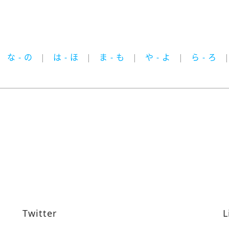
な - の
は - ほ
ま - も
や - よ
ら - ろ
Twitter
L