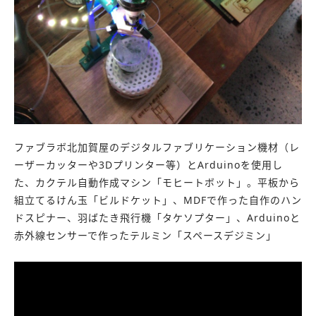
ファブラボ北加賀屋のデジタルファブリケーション機材（レ
ーザーカッターや3Dプリンター等）とArduinoを使用し
た、カクテル自動作成マシン「モヒートボット」。平板から
組立てるけん玉「ビルドケット」、MDFで作った自作のハン
ドスピナー、羽ばたき飛行機「タケソプター」、Arduinoと
赤外線センサーで作ったテルミン「スペースデジミン」