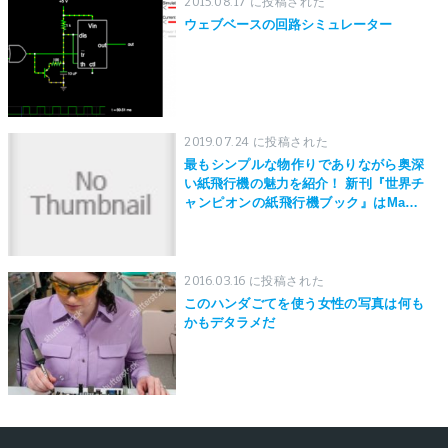
2015.08.17 に投稿された
ウェブベースの回路シミュレーター
2019.07.24 に投稿された
最もシンプルな物作りでありながら奥深
い紙飛行機の魅力を紹介！ 新刊『世界チ
ャンピオンの紙飛行機ブック』はMaker
Faire Tokyo 2019にて先行発売！
2016.03.16 に投稿された
このハンダごてを使う女性の写真は何も
かもデタラメだ