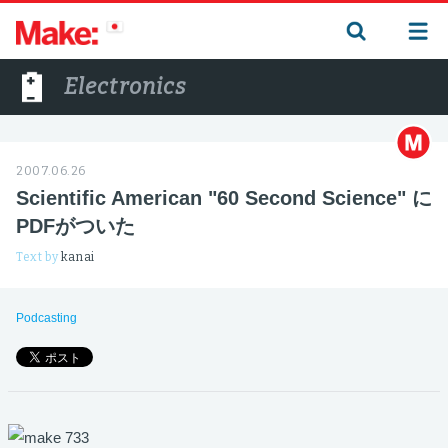
Electronics
2007.06.26
Scientific American "60 Second Science" に
PDFがついた
Text by
kanai
Podcasting